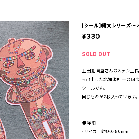
[シール]縄文シリーズ〜
¥330
SOLD OUT
上田創画堂さんのステン土偶
ら出土した北海道唯一の国宝
シールです。
同じものが2枚入っています。
●詳細
・サイズ 約90×50mm