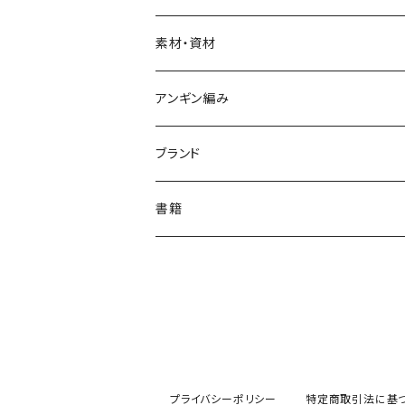
大
ランチョンマット
マスキングテープ
おしゃれメガネ作りキット
ピンズ
素材・資材
ポストカード
ブローチ
アンギン編み
ポチ袋・封筒・平袋
ネクタイピン
アンギン編み機1weekレンタル
ブランド
付箋
ネックレス
選べるたて糸・横糸セット
ドニワ部オリジナル
書籍
しおり・ブックマーカー
ブレスレット
【ドニワ部オリジナル】アンギン編み機
ハラペコリンコ
ノート・メモ帳
ヘアゴム
上田創画堂
ペン・筆記用具
To.t（たあと）
プライバシーポリシー
特定商取引法に基