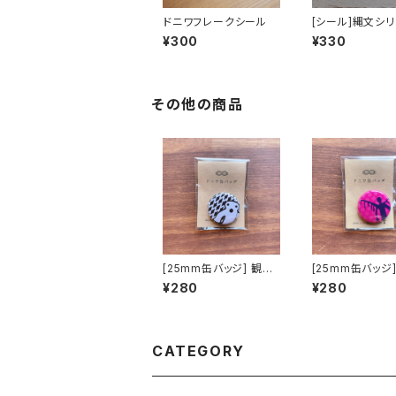
ドニワフレークシール
[シール]縄文シ
七宝土器・雪炎（
¥300
¥330
ムラ）〜3枚入
その他の商品
[25mm缶バッジ] 観音
[25mm缶バッジ]
寺本馬遺跡出土土偶
ペシャーマン ピ
¥280
¥280
モノクロ
ット
CATEGORY