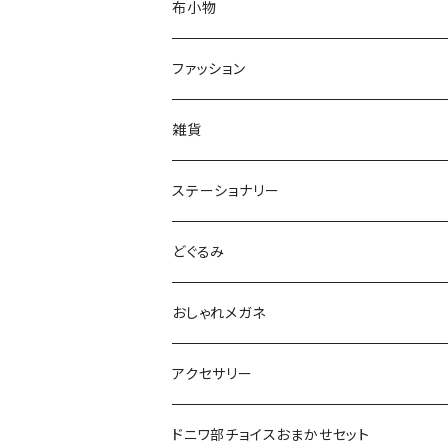
布小物
マスク
ファッション
ティッシュケース
Tシャツ
雑貨
トートバッグ
缶バッジ
ステーショナリー
25mm
ハンカチ
マグネット
はんこ
どぐるみ
38mm
miniスタンプ
タオル
コースター
シール
どぐるみ本体
おしゃれメガネ
44mm
消しゴムハンコ
小
ポーチ
キーホルダー・ストラップ
ブックカバー
服・小物
ノーマルおしゃれメガネ
アクセサリー
中
ランチバッグ
ミラー
レターセット・カード・ラッピング
おしゃれメガネDX
ピアス・イヤリング
ドニワ部チョイスおまかせセット