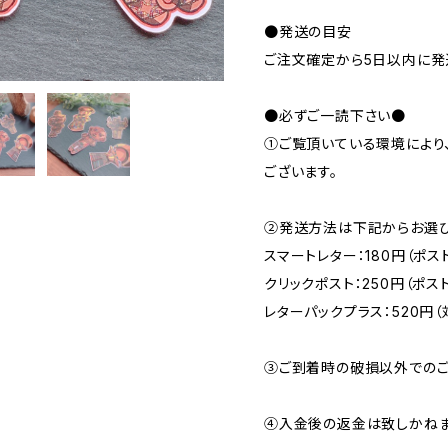
●発送の目安
ご注文確定から5日以内に発
●必ずご一読下さい●
①ご覧頂いている環境により
ございます。
②発送方法は下記からお選び
スマートレター：180円（ポス
クリックポスト：250円（ポス
レターパックプラス：520円
③ご到着時の破損以外でのご
④入金後の返金は致しかねま