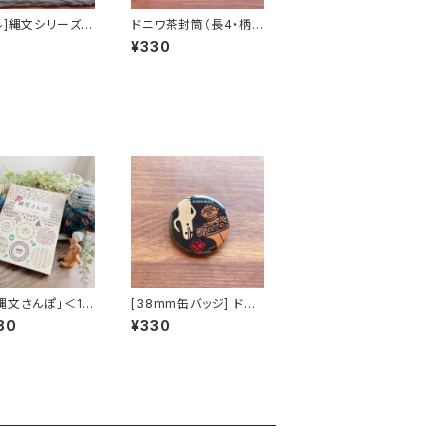
ル]縄文シリーズ〜
ドニワ茶封筒（長4・柄
土偶ラス・N30〜
違い6枚入）
0
¥330
縄文さんぽ」＜1冊
[38mm缶バッジ] ドニ
：スマートレター
ワ 茶
80
¥330
※限定ノベルテ