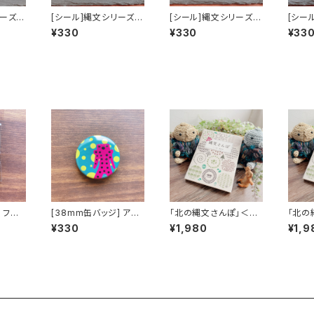
リーズ〜
[シール]縄文シリーズ〜
[シール]縄文シリーズ〜
[シー
ユキホ
ステン土偶ラス・縄文女
ステン土偶ラス・合掌〜
ステン
¥330
¥330
¥33
神〜2枚入
2枚入
2枚入
 フゴッ
[38mm缶バッジ] アナ
「北の縄文さんぽ」＜4
「北の
ンクド
スタスタ ドット
冊まで：レターパックプ
購入用
¥330
¥1,980
¥1,9
ラス発送＞※限定ノベ
発送＞
ルティ付
ィ付