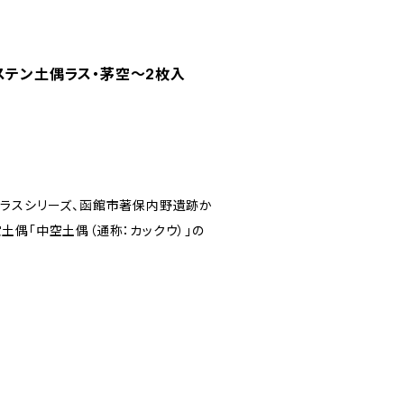
ステン土偶ラス・茅空〜2枚入
ラスシリーズ、函館市著保内野遺跡か
土偶「中空土偶（通称：カックウ）」の