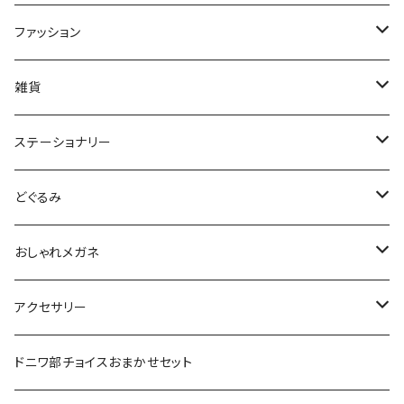
マスク
ファッション
ティッシュケース
Tシャツ
雑貨
トートバッグ
缶バッジ
ステーショナリー
25mm
ハンカチ
マグネット
はんこ
どぐるみ
38mm
miniスタンプ
タオル
コースター
シール
どぐるみ本体
おしゃれメガネ
44mm
消しゴムハンコ
小
ポーチ
キーホルダー・ストラップ
ブックカバー
服・小物
ノーマルおしゃれメガネ
アクセサリー
中
ランチバッグ
ミラー
レターセット・カード・ラッピング
おしゃれメガネDX
ピアス・イヤリング
ドニワ部チョイスおまかせセット