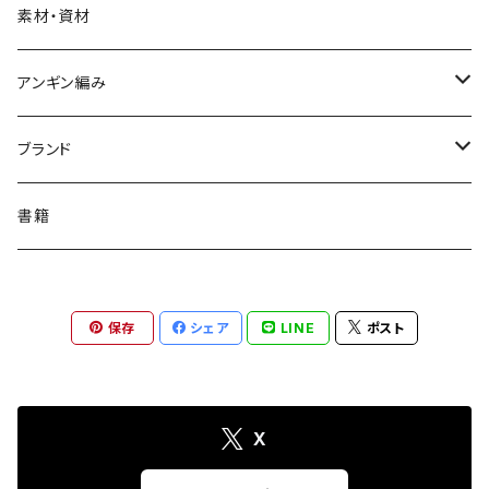
大
ランチョンマット
マスキングテープ
おしゃれメガネ作りキット
ピンズ
素材・資材
ポストカード
ブローチ
アンギン編み
ポチ袋・封筒・平袋
ネクタイピン
アンギン編み機1weekレンタル
ブランド
付箋
ネックレス
選べるたて糸・横糸セット
ドニワ部オリジナル
書籍
しおり・ブックマーカー
ブレスレット
【ドニワ部オリジナル】アンギン編み機
ハラペコリンコ
保存
シェア
LINE
ポスト
ノート・メモ帳
ヘアゴム
上田創画堂
ペン・筆記用具
To.t（たあと）
X
カレンダー
SHARO