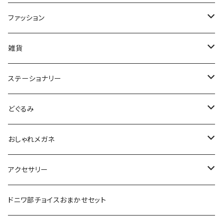
マスク
ファッション
ティッシュケース
Tシャツ
雑貨
トートバッグ
缶バッジ
ステーショナリー
25mm
ハンカチ
マグネット
はんこ
どぐるみ
38mm
miniスタンプ
タオル
コースター
シール
どぐるみ本体
おしゃれメガネ
44mm
消しゴムハンコ
小
ポーチ
キーホルダー・ストラップ
ブックカバー
服・小物
ノーマルおしゃれメガネ
アクセサリー
中
ランチバッグ
ミラー
レターセット・カード・ラッピング
おしゃれメガネDX
ピアス・イヤリング
ドニワ部チョイスおまかせセット