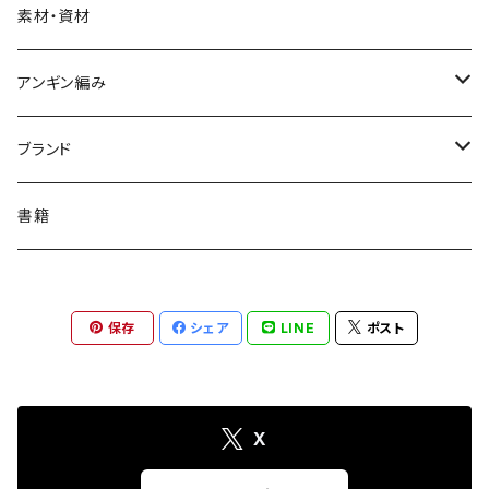
大
ランチョンマット
マスキングテープ
おしゃれメガネ作りキット
ピンズ
素材・資材
ポストカード
ブローチ
アンギン編み
ポチ袋・封筒・平袋
ネクタイピン
アンギン編み機1weekレンタル
ブランド
付箋
ネックレス
選べるたて糸・横糸セット
ドニワ部オリジナル
書籍
しおり・ブックマーカー
ブレスレット
【ドニワ部オリジナル】アンギン編み機
ハラペコリンコ
保存
シェア
LINE
ポスト
ノート・メモ帳
ヘアゴム
上田創画堂
ペン・筆記用具
To.t（たあと）
X
カレンダー
SHARO