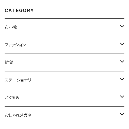
CATEGORY
布小物
マスク
ファッション
ティッシュケース
Tシャツ
雑貨
トートバッグ
缶バッジ
ステーショナリー
25mm
ハンカチ
マグネット
はんこ
どぐるみ
38mm
miniスタンプ
タオル
コースター
シール
どぐるみ本体
おしゃれメガネ