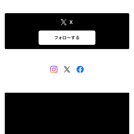
ペン・筆記用具
To.t（たあと）
X
カレンダー
SHARO
フォローする
marima
Happy source
フゴッペ洞窟公式グッズ