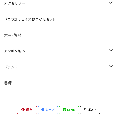
44mm
消しゴムハンコ
小
ポーチ
キーホルダー・ストラップ
ブックカバー
服・小物
ノーマルおしゃれメガネ
アクセサリー
中
ランチバッグ
ミラー
レターセット・カード・ラッピング
おしゃれメガネDX
ピアス・イヤリング
ドニワ部チョイスおまかせセット
大
ランチョンマット
マスキングテープ
おしゃれメガネ作りキット
ピンズ
素材・資材
ポストカード
ブローチ
アンギン編み
ポチ袋・封筒・平袋
ネクタイピン
アンギン編み機1weekレンタル
ブランド
付箋
ネックレス
選べるたて糸・横糸セット
ドニワ部オリジナル
書籍
しおり・ブックマーカー
ブレスレット
【ドニワ部オリジナル】アンギン編み機
ハラペコリンコ
保存
シェア
LINE
ポスト
ノート・メモ帳
ヘアゴム
上田創画堂